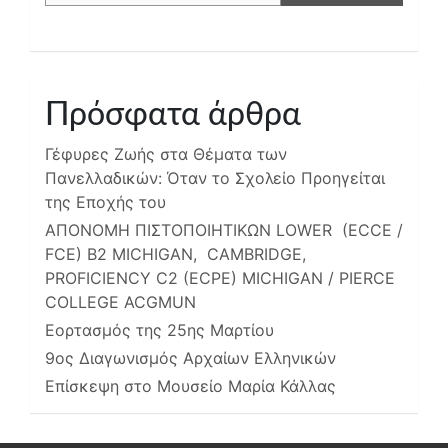
Πρόσφατα άρθρα
Γέφυρες Ζωής στα Θέματα των
Πανελλαδικών: Όταν το Σχολείο Προηγείται
της Εποχής του
ΑΠΟΝΟΜΗ ΠΙΣΤΟΠΟΙΗΤΙΚΩΝ LOWER (ECCE /
FCE) B2 MICHIGAN, CAMBRIDGE,
PROFICIENCY C2 (ECPE) MICHIGAN / PIERCE
COLLEGE ACGMUN
Εορτασμός της 25ης Μαρτίου
9ος Διαγωνισμός Αρχαίων Ελληνικών
Επίσκεψη στο Μουσείο Μαρία Κάλλας