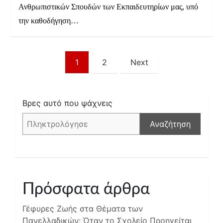
Ανθρωπιστικών Σπουδών των Εκπαιδευτηρίων μας, υπό
την καθοδήγηση…
Σελιδοποίηση
1
2
Next
άρθρων
Βρες αυτό που ψάχνεις
Αναζήτηση
Πρόσφατα άρθρα
Γέφυρες Ζωής στα Θέματα των
Πανελλαδικών: Όταν το Σχολείο Προηγείται