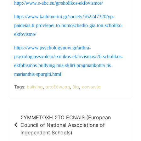
http://www.e-abc.eu/gr/sholikos-ekfovismos/
https://www.kathimerini.gr/society/562247320/yp-
paideias-ti-provlepei-to-nomoschedio-gia-ton-scholiko-
ekfovismo/
https://www.psychologynow.gr/arthra-
psyxologias/sxoleio/sxolikos-ekfovismos/26-scholikos-
ekfobismos-bullying-mia-skliri-pragmatikotita-tis-
marianthis-spurgiti.html
Tags:
bullying
,
αποξένωση
,
βία
,
κοινωνία
Πλοήγηση
ΣΥΜΜΕΤΟΧΗ ΣΤΟ ECNAIS (European
άρθρων
Council of National Associations of
Independent Schools)